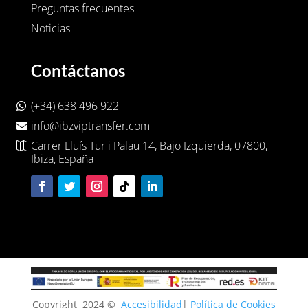
Preguntas frecuentes
Noticias
Contáctanos
(+34) 638 496 922
info@ibzviptransfer.com
Carrer Lluís Tur i Palau 14, Bajo Izquierda, 07800,
Ibiza, España
Copyright
2024 ©
Accesibilidad
|
Política de Cookies