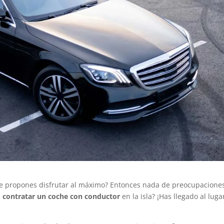
 y te propones disfrutar al máximo? Entonces nada de preocupacione
n
contratar un coche con conductor
en la isla? ¡Has llegado al luga