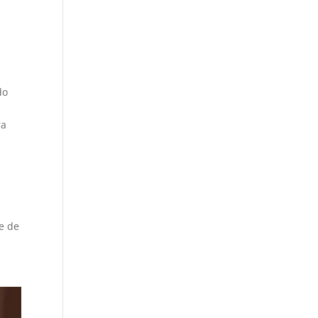
do
ra
e
e de