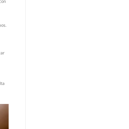
 con
pos.
zar
a
lta