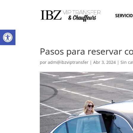
SERVICIO
Abrir barra de herramientas
Pasos para reservar c
por
adm@ibzviptransfer
|
Abr 3, 2024
|
Sin ca