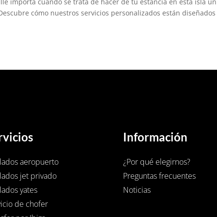
le importa cuando se trata de hacer de tu estancia en esta isla ún
Descubre cómo nuestros servicios personalizados están diseñados
rvicios
Información
slados aeropuerto
¿Por qué elegirnos?
lados jet privado
Preguntas frecuentes
lados yates
Noticias
icio de chofer