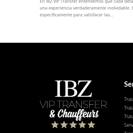
En IBZ VIP Transfer entendemos que cada detal
una experiencia verdaderamente inolvidable. 
específicamente para satisfacer las...
Se
Tra
Tras
Tras
Serv