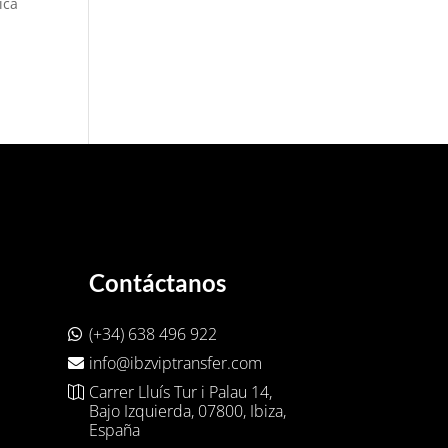
ica
Contáctanos
(+34) 638 496 922
info@ibzviptransfer.com
Carrer Lluís Tur i Palau 14,
Bajo Izquierda, 07800, Ibiza,
España